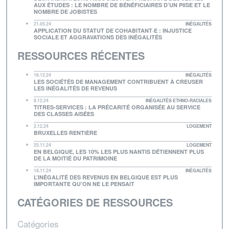
AUX ÉTUDES : LE NOMBRE DE BÉNÉFICIAIRES D’UN PIISE ET LE
NOMBRE DE JOBISTES
21.05.24
INÉGALITÉS
APPLICATION DU STATUT DE COHABITANT·E : INJUSTICE
SOCIALE ET AGGRAVATIONS DES INÉGALITÉS
RESSOURCES RÉCENTES
16.12.24
INÉGALITÉS
LES SOCIÉTÉS DE MANAGEMENT CONTRIBUENT À CREUSER
LES INÉGALITÉS DE REVENUS
9.12.24
INÉGALITÉS ETHNO-RACIALES
TITRES-SERVICES : LA PRÉCARITÉ ORGANISÉE AU SERVICE
DES CLASSES AISÉES
2.12.24
LOGEMENT
BRUXELLES RENTIÈRE
25.11.24
LOGEMENT
EN BELGIQUE, LES 10% LES PLUS NANTIS DÉTIENNENT PLUS
DE LA MOITIÉ DU PATRIMOINE
18.11.24
INÉGALITÉS
L’INÉGALITÉ DES REVENUS EN BELGIQUE EST PLUS
IMPORTANTE QU’ON NE LE PENSAIT
CATÉGORIES DE RESSOURCES
Catégories