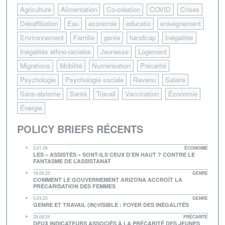
Agriculture
Alimentation
Co-création
COVID
Crises
Désaffiliation
Eau
economie
educatio
enseignement
Environnement
Famille
genre
handicap
Inégalités
Inégalités ethno-raciales
Jeunesse
Logement
Migrations
Mobilité
Numérisation
Précarité
Psychologie
Psychologie sociale
Revenu
Salaire
Sans-abrisme
Santé
Travail
Vaccination
Économie
Énergie
POLICY BRIEFS RÉCENTS
5.01.26
ÉCONOMIE
LES « ASSISTÉS » SONT-ILS CEUX D’EN HAUT ? CONTRE LE
FANTASME DE L’ASSISTANAT
18.06.25
GENRE
COMMENT LE GOUVERNEMENT ARIZONA ACCROÎT LA
PRÉCARISATION DES FEMMES
5.03.25
GENRE
GENRE ET TRAVAIL (IN)VISIBLE : FOYER DES INÉGALITÉS
29.08.24
PRÉCARITÉ
DEUX INDICATEURS ASSOCIÉS À LA PRÉCARITÉ DES JEUNES