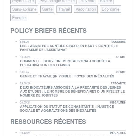
Psychologie
Psychologie sociale
Revenu
Salaire
Sans-abrisme
Santé
Travail
Vaccination
Économie
Énergie
POLICY BRIEFS RÉCENTS
5.01.26
ÉCONOMIE
LES « ASSISTÉS » SONT-ILS CEUX D’EN HAUT ? CONTRE LE
FANTASME DE L’ASSISTANAT
18.06.25
GENRE
COMMENT LE GOUVERNEMENT ARIZONA ACCROÎT LA
PRÉCARISATION DES FEMMES
5.03.25
GENRE
GENRE ET TRAVAIL (IN)VISIBLE : FOYER DES INÉGALITÉS
29.08.24
PRÉCARITÉ
DEUX INDICATEURS ASSOCIÉS À LA PRÉCARITÉ DES JEUNES
AUX ÉTUDES : LE NOMBRE DE BÉNÉFICIAIRES D’UN PIISE ET LE
NOMBRE DE JOBISTES
21.05.24
INÉGALITÉS
APPLICATION DU STATUT DE COHABITANT·E : INJUSTICE
SOCIALE ET AGGRAVATIONS DES INÉGALITÉS
RESSOURCES RÉCENTES
16.12.24
INÉGALITÉS