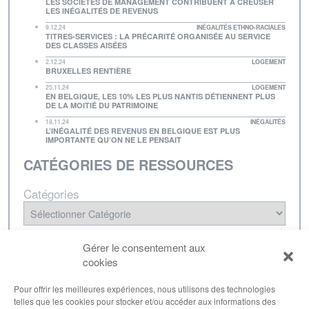
LES SOCIÉTÉS DE MANAGEMENT CONTRIBUENT À CREUSER
LES INÉGALITÉS DE REVENUS
9.12.24
INÉGALITÉS ETHNO-RACIALES
TITRES-SERVICES : LA PRÉCARITÉ ORGANISÉE AU SERVICE
DES CLASSES AISÉES
2.12.24
LOGEMENT
BRUXELLES RENTIÈRE
25.11.24
LOGEMENT
EN BELGIQUE, LES 10% LES PLUS NANTIS DÉTIENNENT PLUS
DE LA MOITIÉ DU PATRIMOINE
18.11.24
INÉGALITÉS
L’INÉGALITÉ DES REVENUS EN BELGIQUE EST PLUS
IMPORTANTE QU’ON NE LE PENSAIT
CATÉGORIES DE RESSOURCES
Catégories
NEWSLETTER
Gérer le consentement aux
cookies
Inscrivez-vous à notre lettre d'informations pour
être tenu·e au courant de nos dernières
Pour offrir les meilleures expériences, nous utilisons des technologies
telles que les cookies pour stocker et/ou accéder aux informations des
publications.