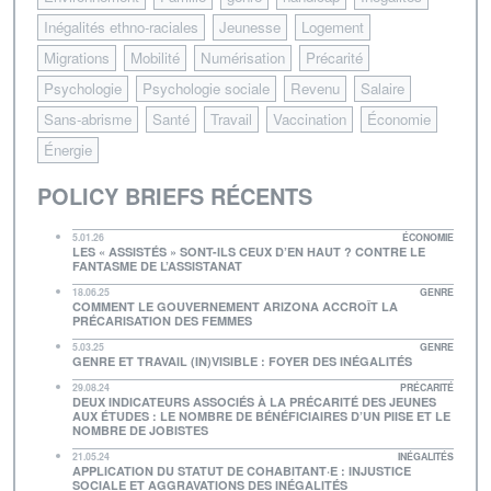
Inégalités ethno-raciales
Jeunesse
Logement
Migrations
Mobilité
Numérisation
Précarité
Psychologie
Psychologie sociale
Revenu
Salaire
Sans-abrisme
Santé
Travail
Vaccination
Économie
Énergie
POLICY BRIEFS RÉCENTS
5.01.26
ÉCONOMIE
LES « ASSISTÉS » SONT-ILS CEUX D’EN HAUT ? CONTRE LE
FANTASME DE L’ASSISTANAT
18.06.25
GENRE
COMMENT LE GOUVERNEMENT ARIZONA ACCROÎT LA
PRÉCARISATION DES FEMMES
5.03.25
GENRE
GENRE ET TRAVAIL (IN)VISIBLE : FOYER DES INÉGALITÉS
29.08.24
PRÉCARITÉ
DEUX INDICATEURS ASSOCIÉS À LA PRÉCARITÉ DES JEUNES
AUX ÉTUDES : LE NOMBRE DE BÉNÉFICIAIRES D’UN PIISE ET LE
NOMBRE DE JOBISTES
21.05.24
INÉGALITÉS
APPLICATION DU STATUT DE COHABITANT·E : INJUSTICE
SOCIALE ET AGGRAVATIONS DES INÉGALITÉS