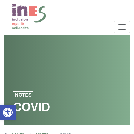
NOTES
COVID
Open toolbar