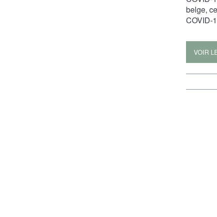
belge, c
COVID-19
VOIR L