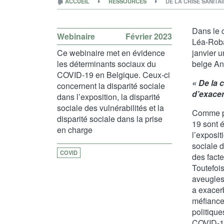
🏚
ACCUEIL
RESSOURCES
DE LA CRISE SANITA
Dans le 
Webinaire
Février 2023
Léa-Roba
Ce webinaire met en évidence
janvier 
les déterminants sociaux du
belge A
COVID-19 en Belgique. Ceux-ci
« De la c
concernent la disparité sociale
d’exacer
dans l’exposition, la disparité
sociale des vulnérabilités et la
Comme po
disparité sociale dans la prise
19 sont é
en charge
l’exposit
sociale d
COVID
des facte
Toutefois
aveugles
a exacerb
méfiance 
politique
COVID-19 