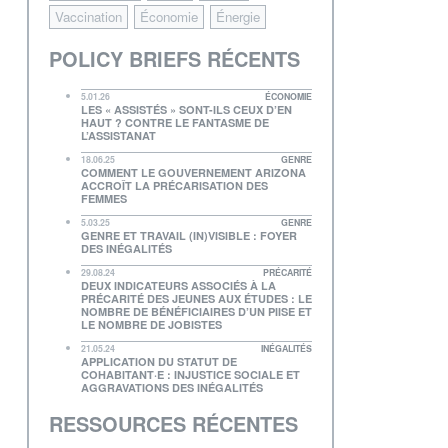
Vaccination
Économie
Énergie
POLICY BRIEFS RÉCENTS
5.01.26
ÉCONOMIE
LES « ASSISTÉS » SONT-ILS CEUX D’EN
HAUT ? CONTRE LE FANTASME DE
L’ASSISTANAT
18.06.25
GENRE
COMMENT LE GOUVERNEMENT ARIZONA
ACCROÎT LA PRÉCARISATION DES
FEMMES
5.03.25
GENRE
GENRE ET TRAVAIL (IN)VISIBLE : FOYER
DES INÉGALITÉS
29.08.24
PRÉCARITÉ
DEUX INDICATEURS ASSOCIÉS À LA
PRÉCARITÉ DES JEUNES AUX ÉTUDES : LE
NOMBRE DE BÉNÉFICIAIRES D’UN PIISE ET
LE NOMBRE DE JOBISTES
21.05.24
INÉGALITÉS
APPLICATION DU STATUT DE
COHABITANT·E : INJUSTICE SOCIALE ET
AGGRAVATIONS DES INÉGALITÉS
RESSOURCES RÉCENTES