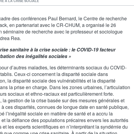
IRE À LA CRISE SOCIALE
cadre des conférences Paul Bernard, le Centre de recherche
ck, en partenariat avec le CR-CHUM, a organisé le 26
un séminaire de recherche avec le professeur et sociologue
ndrea Rea.
rise sanitaire à la crise sociale : le COVID-19 facteur
bation des inégalités sociales »
ur d’autres maladies, les déterminants sociaux du COVID-
tablis. Ceux-ci concernent la disparité sociale dans
ion, la disparité sociale des vulnérabilités et la disparité
ans la prise en charge. Dans les zones urbaines, l’articulation
urs sociaux et ethno-raciaux est particulièrement forte.
, la gestion de la crise basée sur des mesures générales et
 à ces disparités, connues de longue date en santé publique,
é l’inégalité sociale en matière de santé et a accru la
et la défiance des populations précaires envers les autorités
s et les experts scientifiques en n’interprétant la syndémie du
que comme une crise sanitaire. À partir de la situation