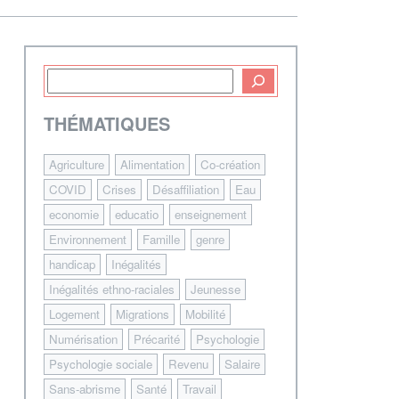
THÉMATIQUES
Agriculture
Alimentation
Co-création
COVID
Crises
Désaffiliation
Eau
economie
educatio
enseignement
Environnement
Famille
genre
handicap
Inégalités
Inégalités ethno-raciales
Jeunesse
Logement
Migrations
Mobilité
Numérisation
Précarité
Psychologie
Psychologie sociale
Revenu
Salaire
Sans-abrisme
Santé
Travail