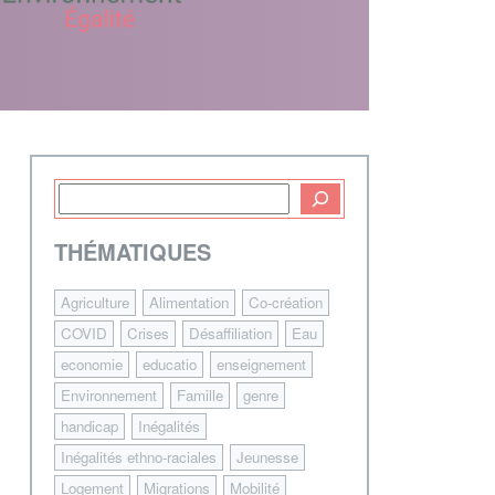
THÉMATIQUES
Agriculture
Alimentation
Co-création
COVID
Crises
Désaffiliation
Eau
economie
educatio
enseignement
Environnement
Famille
genre
handicap
Inégalités
Inégalités ethno-raciales
Jeunesse
Logement
Migrations
Mobilité