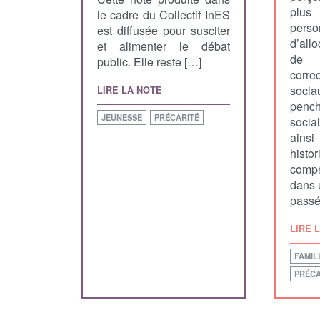
plus
le cadre du Collectif InES
pers
est diffusée pour susciter
d’all
et alimenter le débat
de s
public. Elle reste […]
corre
socia
LIRE LA NOTE
pench
JEUNESSE
PRÉCARITÉ
socia
ain
hist
comp
dans 
passé
LIRE 
FAMIL
PRÉCA