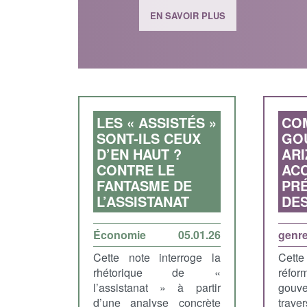
EN SAVOIR PLUS
LES « ASSISTÉS »
CO
SONT-ILS CEUX
GO
D’EN HAUT ?
AR
CONTRE LE
ACC
FANTASME DE
PRÉ
L’ASSISTANAT
DE
Économie
05.01.26
genr
Cette note interroge la
Cette
rhétorique de «
ré
l’assistanat » à partir
gouve
d’une analyse concrète
trav