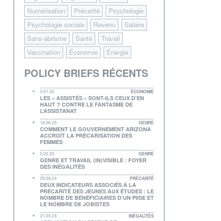
Numérisation
Précarité
Psychologie
Psychologie sociale
Revenu
Salaire
Sans-abrisme
Santé
Travail
Vaccination
Économie
Énergie
POLICY BRIEFS RÉCENTS
5.01.26
ÉCONOMIE
LES « ASSISTÉS » SONT-ILS CEUX D’EN
HAUT ? CONTRE LE FANTASME DE
L’ASSISTANAT
18.06.25
GENRE
COMMENT LE GOUVERNEMENT ARIZONA
ACCROÎT LA PRÉCARISATION DES
FEMMES
5.03.25
GENRE
GENRE ET TRAVAIL (IN)VISIBLE : FOYER
DES INÉGALITÉS
29.08.24
PRÉCARITÉ
DEUX INDICATEURS ASSOCIÉS À LA
PRÉCARITÉ DES JEUNES AUX ÉTUDES : LE
NOMBRE DE BÉNÉFICIAIRES D’UN PIISE ET
LE NOMBRE DE JOBISTES
21.05.24
INÉGALITÉS