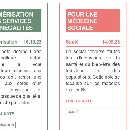
MÉRISATION
POUR UNE
 SERVICES
MÉDECINE
INÉGALITÉS
SOCIALE
risation
16.10.23
Santé
14.09.23
 note défend l’idée
Le social traverse toutes
cratique selon
les dimensions de la
uelle la voie
santé et du bien-être des
rique d'accès aux
individus et des
ces doit rester une
populations. Cette note se
on aux côtés d’un
focalise sur les modèles
eil physique et
explicatifs.
honique de qualité et
LIRE LA NOTE
ible par défaut.
SANTÉ
LA NOTE
ISATION