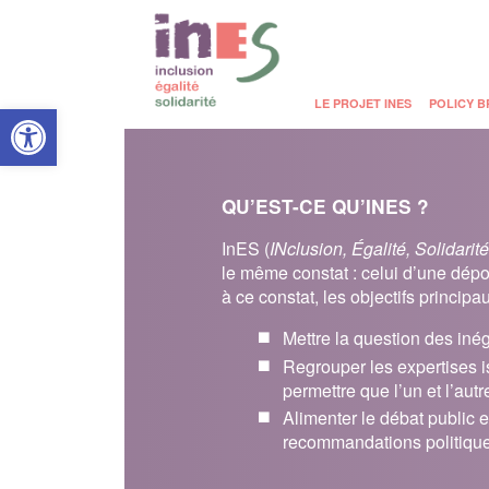
Open toolbar
LE PROJET INES
POLICY B
QU’EST-CE QU’INES ?
InES (
INclusion, Égalité, Solidarit
le même constat : celui d’une dépol
à ce constat, les objectifs principa
Mettre la question des iné
Regrouper les expertises is
permettre que l’un et l’aut
Alimenter le débat public 
recommandations politique