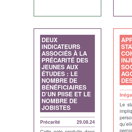
DEUX
APP
INDICATEURS
STA
ASSOCIÉS À LA
COH
PRÉCARITÉ DES
INJ
JEUNES AUX
SOC
ÉTUDES : LE
AG
NOMBRE DE
DES
BÉNÉFICIAIRES
D’UN PIISE ET LE
Inéga
NOMBRE DE
Le st
JOBISTES
imp
pers
Précarité
29.08.24
qu’e
perç
Cette note produite dans