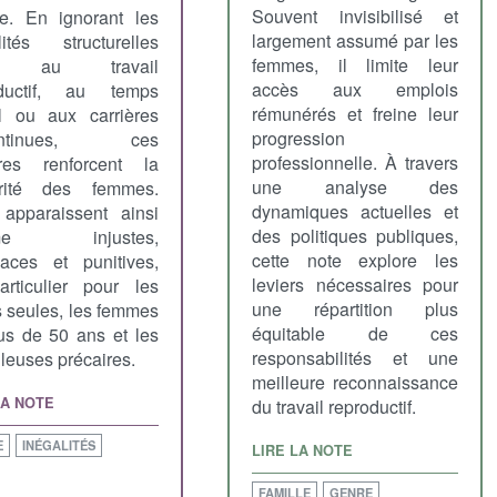
Souvent invisibilisé et
e. En ignorant les
largement assumé par les
lités structurelles
femmes, il limite leur
es au travail
accès aux emplois
oductif, au temps
rémunérés et freine leur
el ou aux carrières
progression
continues, ces
professionnelle. À travers
res renforcent la
une analyse des
arité des femmes.
dynamiques actuelles et
 apparaissent ainsi
des politiques publiques,
me injustes,
cette note explore les
icaces et punitives,
leviers nécessaires pour
rticulier pour les
une répartition plus
 seules, les femmes
équitable de ces
us de 50 ans et les
responsabilités et une
lleuses précaires.
meilleure reconnaissance
LA NOTE
du travail reproductif.
E
INÉGALITÉS
LIRE LA NOTE
FAMILLE
GENRE