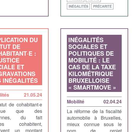
INÉGALITÉS
PRÉCARITÉ
LICATION DU
INÉGALITÉS
TUT DE
SOCIALES ET
ABITANT·E :
POLITIQUES DE
USTICE
MOBILITÉ : LE
IALE ET
CAS DE LA TAXE
GRAVATIONS
KILOMÉTRIQUE
 INÉGALITÉS
BRUXELLOISE
« SMARTMOVE »
lités
21.05.24
Mobilité
02.04.24
atut de cohabitant·e
lique que des
La réforme de la fiscalité
onnes, du fait
automobile à Bruxelles,
lles cohabitent,
mieux connue sous le
oivent un montant
nom de projet