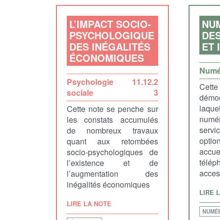
L’IMPACT SOCIO-
NU
PSYCHOLOGIQUE
DES
DES INÉGALITÉS
ET 
ÉCONOMIQUES
Numé
Psychologie
11.12.2
Cette
sociale
3
démo
laq
Cette note se penche sur
numé
les constats accumulés
servi
de nombreux travaux
opti
quant aux retombées
accu
socio-psychologiques de
télép
l’existence et de
access
l’augmentation des
inégalités économiques
LIRE 
LIRE LA NOTE
NUMÉR