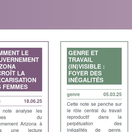
MMENT LE
GENRE ET
UVERNEMENT
TRAVAIL
IZONA
(IN)VISIBLE :
ROÎT LA
FOYER DES
CARISATION
INÉGALITÉS
S FEMMES
genre
05.03.25
e
18.06.25
Cette note se penche sur
le rôle central du travail
 note analyse les
reproductif dans la
formes du
perpétuation des
rnement Arizona à
inégalités de genre.
ers une lecture