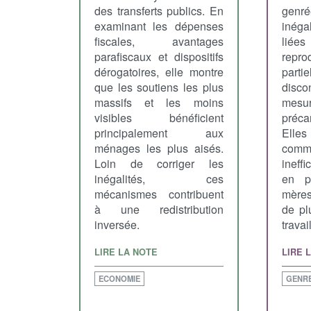
des transferts publics. En
genré
examinant les dépenses
inéga
fiscales, avantages
lié
parafiscaux et dispositifs
repr
dérogatoires, elle montre
parti
que les soutiens les plus
dis
massifs et les moins
mesu
visibles bénéficient
préc
principalement aux
Elles
ménages les plus aisés.
com
Loin de corriger les
ineff
inégalités, ces
en pa
mécanismes contribuent
mères
à une redistribution
de pl
inversée.
travai
LIRE LA NOTE
LIRE 
ECONOMIE
GENR