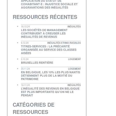
APPLICATION DU STATUT DE
COHABITANT·E : INJUSTICE SOCIALE ET
AGGRAVATIONS DES INÉGALITÉS
RESSOURCES RÉCENTES
16.12.24
INÉGALITÉS
LES SOCIÉTÉS DE MANAGEMENT
CONTRIBUENT À CREUSER LES
INÉGALITÉS DE REVENUS
9.12.24
INÉGALITÉS ETHNO-RACIALES
TITRES-SERVICES : LA PRÉCARITÉ
ORGANISÉE AU SERVICE DES CLASSES
AISÉES
2.12.24
LOGEMENT
BRUXELLES RENTIÈRE
25.11.24
LOGEMENT
EN BELGIQUE, LES 10% LES PLUS NANTIS
DÉTIENNENT PLUS DE LA MOITIÉ DU
PATRIMOINE
18.11.24
INÉGALITÉS
L’INÉGALITÉ DES REVENUS EN BELGIQUE
EST PLUS IMPORTANTE QU’ON NE LE
PENSAIT
CATÉGORIES DE
RESSOURCES