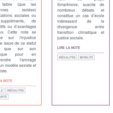
 faible (que les
Smartmove, suscite de
onnes isolées)
nombreux débats et
ocations sociales ou
constitue un cas d’école
uppléments, de
intéressant de la
ctifs ou d’avantages
divergence entre
ux. Cette note se
transition climatique et
e sur l'injustice
justice sociale.
le issue de ce statut
LIRE LA NOTE
si que sur son
orique pour en
INÉGALITÉS
MOBILITÉ
rendre l'ancrage
un modèle sexiste et
iste.
LA NOTE
LE
INÉGALITÉS
RITÉ