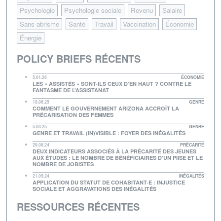
Psychologie
Psychologie sociale
Revenu
Salaire
Sans-abrisme
Santé
Travail
Vaccination
Économie
Énergie
POLICY BRIEFS RÉCENTS
5.01.26
ÉCONOMIE
LES « ASSISTÉS » SONT-ILS CEUX D’EN HAUT ? CONTRE LE
FANTASME DE L’ASSISTANAT
18.06.25
GENRE
COMMENT LE GOUVERNEMENT ARIZONA ACCROÎT LA
PRÉCARISATION DES FEMMES
5.03.25
GENRE
GENRE ET TRAVAIL (IN)VISIBLE : FOYER DES INÉGALITÉS
29.08.24
PRÉCARITÉ
DEUX INDICATEURS ASSOCIÉS À LA PRÉCARITÉ DES JEUNES
AUX ÉTUDES : LE NOMBRE DE BÉNÉFICIAIRES D’UN PIISE ET LE
NOMBRE DE JOBISTES
21.05.24
INÉGALITÉS
APPLICATION DU STATUT DE COHABITANT·E : INJUSTICE
SOCIALE ET AGGRAVATIONS DES INÉGALITÉS
RESSOURCES RÉCENTES