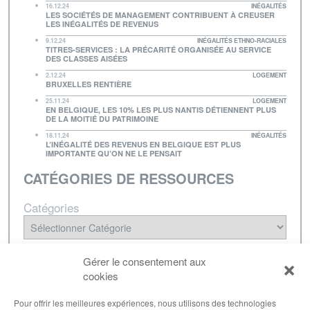
16.12.24
INÉGALITÉS
LES SOCIÉTÉS DE MANAGEMENT CONTRIBUENT À CREUSER
LES INÉGALITÉS DE REVENUS
9.12.24
INÉGALITÉS ETHNO-RACIALES
TITRES-SERVICES : LA PRÉCARITÉ ORGANISÉE AU SERVICE
DES CLASSES AISÉES
2.12.24
LOGEMENT
BRUXELLES RENTIÈRE
25.11.24
LOGEMENT
EN BELGIQUE, LES 10% LES PLUS NANTIS DÉTIENNENT PLUS
DE LA MOITIÉ DU PATRIMOINE
18.11.24
INÉGALITÉS
L’INÉGALITÉ DES REVENUS EN BELGIQUE EST PLUS
IMPORTANTE QU’ON NE LE PENSAIT
CATÉGORIES DE RESSOURCES
Catégories
NEWSLETTER
Gérer le consentement aux
cookies
Inscrivez-vous à notre lettre d'informations pour
être tenu·e au courant de nos dernières
Pour offrir les meilleures expériences, nous utilisons des technologies