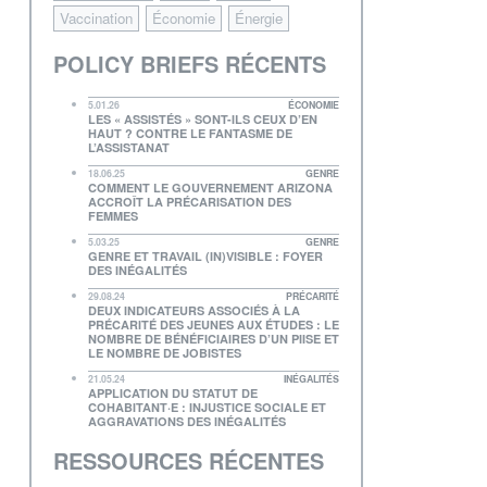
Vaccination
Économie
Énergie
POLICY BRIEFS RÉCENTS
5.01.26
ÉCONOMIE
LES « ASSISTÉS » SONT-ILS CEUX D’EN
HAUT ? CONTRE LE FANTASME DE
L’ASSISTANAT
18.06.25
GENRE
COMMENT LE GOUVERNEMENT ARIZONA
ACCROÎT LA PRÉCARISATION DES
FEMMES
5.03.25
GENRE
GENRE ET TRAVAIL (IN)VISIBLE : FOYER
DES INÉGALITÉS
29.08.24
PRÉCARITÉ
DEUX INDICATEURS ASSOCIÉS À LA
PRÉCARITÉ DES JEUNES AUX ÉTUDES : LE
NOMBRE DE BÉNÉFICIAIRES D’UN PIISE ET
LE NOMBRE DE JOBISTES
21.05.24
INÉGALITÉS
APPLICATION DU STATUT DE
COHABITANT·E : INJUSTICE SOCIALE ET
AGGRAVATIONS DES INÉGALITÉS
RESSOURCES RÉCENTES