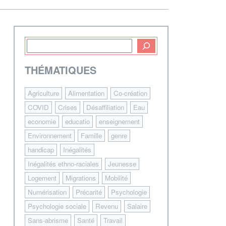
THÉMATIQUES
Agriculture
Alimentation
Co-création
COVID
Crises
Désaffiliation
Eau
economie
educatio
enseignement
Environnement
Famille
genre
handicap
Inégalités
Inégalités ethno-raciales
Jeunesse
Logement
Migrations
Mobilité
Numérisation
Précarité
Psychologie
Psychologie sociale
Revenu
Salaire
Sans-abrisme
Santé
Travail