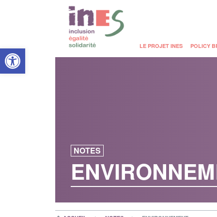
Open toolbar
LE PROJET INES
POLICY B
NOTES
ENVIRONNEM