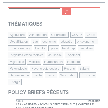
THÉMATIQUES
Agriculture
Alimentation
Co-création
COVID
Crises
Désaffiliation
Eau
economie
educatio
enseignement
Environnement
Famille
genre
handicap
Inégalités
Inégalités ethno-raciales
Jeunesse
Logement
Migrations
Mobilité
Numérisation
Précarité
Psychologie
Psychologie sociale
Revenu
Salaire
Sans-abrisme
Santé
Travail
Vaccination
Économie
Énergie
POLICY BRIEFS RÉCENTS
5.01.26
ÉCONOMIE
LES « ASSISTÉS » SONT-ILS CEUX D’EN HAUT ? CONTRE LE
FANTASME DE L’ASSISTANAT