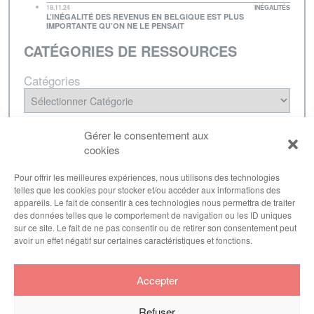
18.11.24
INÉGALITÉS
L’INÉGALITÉ DES REVENUS EN BELGIQUE EST PLUS
IMPORTANTE QU’ON NE LE PENSAIT
CATÉGORIES DE RESSOURCES
Catégories
NEWSLETTER
Gérer le consentement aux
cookies
Inscrivez-vous à notre lettre d'informations pour
être tenu·e au courant de nos dernières
Pour offrir les meilleures expériences, nous utilisons des technologies
telles que les cookies pour stocker et/ou accéder aux informations des
publications.
appareils. Le fait de consentir à ces technologies nous permettra de traiter
des données telles que le comportement de navigation ou les ID uniques
sur ce site. Le fait de ne pas consentir ou de retirer son consentement peut
avoir un effet négatif sur certaines caractéristiques et fonctions.
S'inscrire
Accepter
Refuser