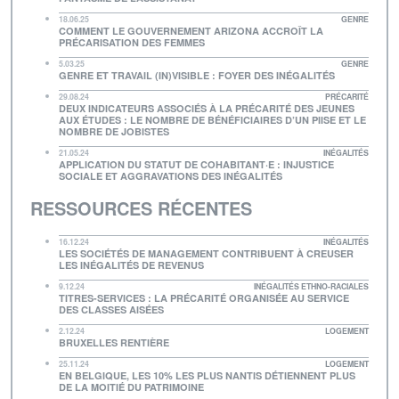
18.06.25
GENRE
COMMENT LE GOUVERNEMENT ARIZONA ACCROÎT LA
PRÉCARISATION DES FEMMES
5.03.25
GENRE
GENRE ET TRAVAIL (IN)VISIBLE : FOYER DES INÉGALITÉS
29.08.24
PRÉCARITÉ
DEUX INDICATEURS ASSOCIÉS À LA PRÉCARITÉ DES JEUNES
AUX ÉTUDES : LE NOMBRE DE BÉNÉFICIAIRES D’UN PIISE ET LE
NOMBRE DE JOBISTES
21.05.24
INÉGALITÉS
APPLICATION DU STATUT DE COHABITANT·E : INJUSTICE
SOCIALE ET AGGRAVATIONS DES INÉGALITÉS
RESSOURCES RÉCENTES
16.12.24
INÉGALITÉS
LES SOCIÉTÉS DE MANAGEMENT CONTRIBUENT À CREUSER
LES INÉGALITÉS DE REVENUS
9.12.24
INÉGALITÉS ETHNO-RACIALES
TITRES-SERVICES : LA PRÉCARITÉ ORGANISÉE AU SERVICE
DES CLASSES AISÉES
2.12.24
LOGEMENT
BRUXELLES RENTIÈRE
25.11.24
LOGEMENT
EN BELGIQUE, LES 10% LES PLUS NANTIS DÉTIENNENT PLUS
DE LA MOITIÉ DU PATRIMOINE