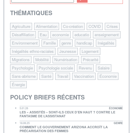
THÉMATIQUES
Agriculture
Alimentation
Co-création
COVID
Crises
Désaffiliation
Eau
economie
educatio
enseignement
Environnement
Famille
genre
handicap
Inégalités
Inégalités ethno-raciales
Jeunesse
Logement
Migrations
Mobilité
Numérisation
Précarité
Psychologie
Psychologie sociale
Revenu
Salaire
Sans-abrisme
Santé
Travail
Vaccination
Économie
Énergie
POLICY BRIEFS RÉCENTS
5.01.26
ÉCONOMIE
LES « ASSISTÉS » SONT-ILS CEUX D’EN HAUT ? CONTRE LE
FANTASME DE L’ASSISTANAT
18.06.25
GENRE
COMMENT LE GOUVERNEMENT ARIZONA ACCROÎT LA
PRÉCARISATION DES FEMMES