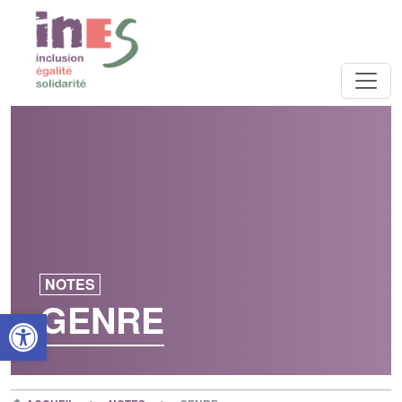
NOTES
GENRE
Open toolbar