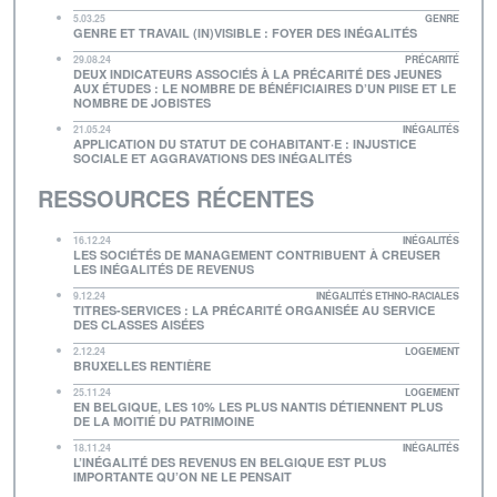
5.03.25
GENRE
GENRE ET TRAVAIL (IN)VISIBLE : FOYER DES INÉGALITÉS
29.08.24
PRÉCARITÉ
DEUX INDICATEURS ASSOCIÉS À LA PRÉCARITÉ DES JEUNES
AUX ÉTUDES : LE NOMBRE DE BÉNÉFICIAIRES D’UN PIISE ET LE
NOMBRE DE JOBISTES
21.05.24
INÉGALITÉS
APPLICATION DU STATUT DE COHABITANT·E : INJUSTICE
SOCIALE ET AGGRAVATIONS DES INÉGALITÉS
RESSOURCES RÉCENTES
16.12.24
INÉGALITÉS
LES SOCIÉTÉS DE MANAGEMENT CONTRIBUENT À CREUSER
LES INÉGALITÉS DE REVENUS
9.12.24
INÉGALITÉS ETHNO-RACIALES
TITRES-SERVICES : LA PRÉCARITÉ ORGANISÉE AU SERVICE
DES CLASSES AISÉES
2.12.24
LOGEMENT
BRUXELLES RENTIÈRE
25.11.24
LOGEMENT
EN BELGIQUE, LES 10% LES PLUS NANTIS DÉTIENNENT PLUS
DE LA MOITIÉ DU PATRIMOINE
18.11.24
INÉGALITÉS
L’INÉGALITÉ DES REVENUS EN BELGIQUE EST PLUS
IMPORTANTE QU’ON NE LE PENSAIT