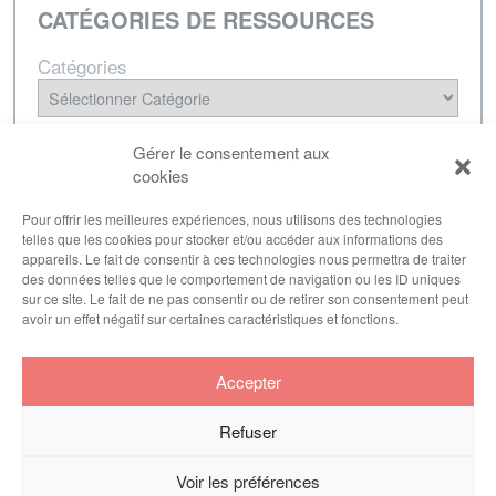
CATÉGORIES DE RESSOURCES
Catégories
NEWSLETTER
Gérer le consentement aux
cookies
Inscrivez-vous à notre lettre d'informations pour
être tenu·e au courant de nos dernières
Pour offrir les meilleures expériences, nous utilisons des technologies
telles que les cookies pour stocker et/ou accéder aux informations des
publications.
appareils. Le fait de consentir à ces technologies nous permettra de traiter
des données telles que le comportement de navigation ou les ID uniques
sur ce site. Le fait de ne pas consentir ou de retirer son consentement peut
avoir un effet négatif sur certaines caractéristiques et fonctions.
S'inscrire
Accepter
Refuser
Voir les préférences