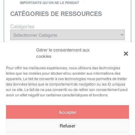
IMPORTANTE QU’ON NE LE PENSAIT
CATÉGORIES DE RESSOURCES
Catégories
NEWSLETTER
Gérer le consentement aux
cookies
Inscrivez-vous à notre lettre d'informations pour
être tenu·e au courant de nos dernières
Pour offrir les meilleures expériences, nous utilisons des technologies
telles que les cookies pour stocker et/ou accéder aux informations des
publications.
appareils. Le fait de consentir à ces technologies nous permettra de traiter
des données telles que le comportement de navigation ou les ID uniques
sur ce site. Le fait de ne pas consentir ou de retirer son consentement peut
avoir un effet négatif sur certaines caractéristiques et fonctions.
S'inscrire
Accepter
Refuser