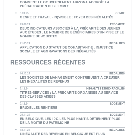
COMMENT LE GOUVERNEMENT ARIZONA ACCROÎT LA
PRÉCARISATION DES FEMMES
5.03.25
GENRE
GENRE ET TRAVAIL (IN)VISIBLE : FOYER DES INÉGALITÉS
29.08.24
PRÉCARITÉ
DEUX INDICATEURS ASSOCIÉS À LA PRÉCARITÉ DES JEUNES
AUX ÉTUDES : LE NOMBRE DE BÉNÉFICIAIRES D’UN PIISE ET LE
NOMBRE DE JOBISTES
21.05.24
INÉGALITÉS
APPLICATION DU STATUT DE COHABITANT·E : INJUSTICE
SOCIALE ET AGGRAVATIONS DES INÉGALITÉS
RESSOURCES RÉCENTES
16.12.24
INÉGALITÉS
LES SOCIÉTÉS DE MANAGEMENT CONTRIBUENT À CREUSER
LES INÉGALITÉS DE REVENUS
9.12.24
INÉGALITÉS ETHNO-RACIALES
TITRES-SERVICES : LA PRÉCARITÉ ORGANISÉE AU SERVICE
DES CLASSES AISÉES
2.12.24
LOGEMENT
BRUXELLES RENTIÈRE
25.11.24
LOGEMENT
EN BELGIQUE, LES 10% LES PLUS NANTIS DÉTIENNENT PLUS
DE LA MOITIÉ DU PATRIMOINE
18.11.24
INÉGALITÉS
L’INÉGALITÉ DES REVENUS EN BELGIQUE EST PLUS