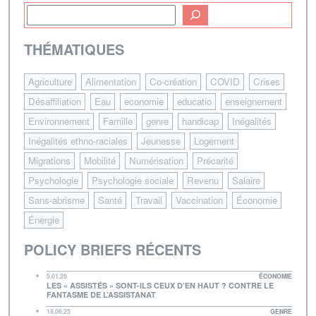
THÉMATIQUES
Agriculture
Alimentation
Co-création
COVID
Crises
Désaffiliation
Eau
economie
educatio
enseignement
Environnement
Famille
genre
handicap
Inégalités
Inégalités ethno-raciales
Jeunesse
Logement
Migrations
Mobilité
Numérisation
Précarité
Psychologie
Psychologie sociale
Revenu
Salaire
Sans-abrisme
Santé
Travail
Vaccination
Économie
Énergie
POLICY BRIEFS RÉCENTS
5.01.26
ÉCONOMIE
LES « ASSISTÉS » SONT-ILS CEUX D’EN HAUT ? CONTRE LE
FANTASME DE L’ASSISTANAT
18.06.25
GENRE