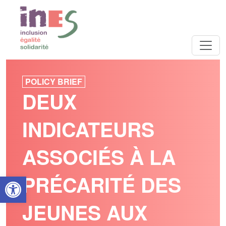
POLICY BRIEF
DEUX
INDICATEURS
ASSOCIÉS À LA
Open toolbar
PRÉCARITÉ DES
JEUNES AUX