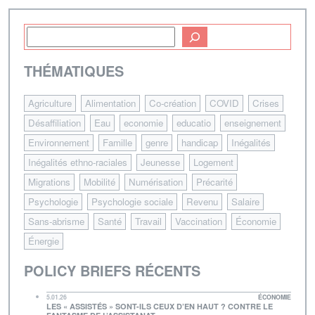
THÉMATIQUES
Agriculture
Alimentation
Co-création
COVID
Crises
Désaffiliation
Eau
economie
educatio
enseignement
Environnement
Famille
genre
handicap
Inégalités
Inégalités ethno-raciales
Jeunesse
Logement
Migrations
Mobilité
Numérisation
Précarité
Psychologie
Psychologie sociale
Revenu
Salaire
Sans-abrisme
Santé
Travail
Vaccination
Économie
Énergie
POLICY BRIEFS RÉCENTS
5.01.26
ÉCONOMIE
LES « ASSISTÉS » SONT-ILS CEUX D’EN HAUT ? CONTRE LE