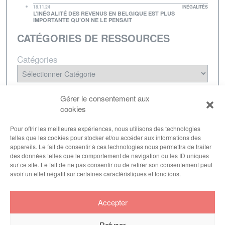
18.11.24
INÉGALITÉS
L’INÉGALITÉ DES REVENUS EN BELGIQUE EST PLUS
IMPORTANTE QU’ON NE LE PENSAIT
CATÉGORIES DE RESSOURCES
Catégories
NEWSLETTER
Gérer le consentement aux
cookies
Inscrivez-vous à notre lettre d'informations pour
être tenu·e au courant de nos dernières
Pour offrir les meilleures expériences, nous utilisons des technologies
telles que les cookies pour stocker et/ou accéder aux informations des
publications.
appareils. Le fait de consentir à ces technologies nous permettra de traiter
des données telles que le comportement de navigation ou les ID uniques
sur ce site. Le fait de ne pas consentir ou de retirer son consentement peut
avoir un effet négatif sur certaines caractéristiques et fonctions.
S'inscrire
Accepter
Refuser