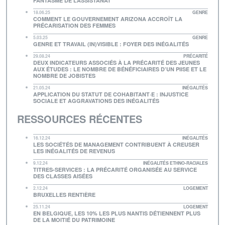
FANTASME DE L’ASSISTANAT
18.06.25
GENRE
COMMENT LE GOUVERNEMENT ARIZONA ACCROÎT LA
PRÉCARISATION DES FEMMES
5.03.25
GENRE
GENRE ET TRAVAIL (IN)VISIBLE : FOYER DES INÉGALITÉS
29.08.24
PRÉCARITÉ
DEUX INDICATEURS ASSOCIÉS À LA PRÉCARITÉ DES JEUNES
AUX ÉTUDES : LE NOMBRE DE BÉNÉFICIAIRES D’UN PIISE ET LE
NOMBRE DE JOBISTES
21.05.24
INÉGALITÉS
APPLICATION DU STATUT DE COHABITANT·E : INJUSTICE
SOCIALE ET AGGRAVATIONS DES INÉGALITÉS
RESSOURCES RÉCENTES
16.12.24
INÉGALITÉS
LES SOCIÉTÉS DE MANAGEMENT CONTRIBUENT À CREUSER
LES INÉGALITÉS DE REVENUS
9.12.24
INÉGALITÉS ETHNO-RACIALES
TITRES-SERVICES : LA PRÉCARITÉ ORGANISÉE AU SERVICE
DES CLASSES AISÉES
2.12.24
LOGEMENT
BRUXELLES RENTIÈRE
25.11.24
LOGEMENT
EN BELGIQUE, LES 10% LES PLUS NANTIS DÉTIENNENT PLUS
DE LA MOITIÉ DU PATRIMOINE