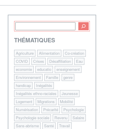
THÉMATIQUES
Agriculture
Alimentation
Co-création
COVID
Crises
Désaffiliation
Eau
economie
educatio
enseignement
Environnement
Famille
genre
handicap
Inégalités
Inégalités ethno-raciales
Jeunesse
Logement
Migrations
Mobilité
Numérisation
Précarité
Psychologie
Psychologie sociale
Revenu
Salaire
Sans-abrisme
Santé
Travail