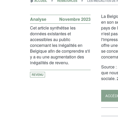
🏚
ACCUEIL
RESSOURCES
LES INÉGALITÉS DE
La Belgi
Analyse
Novembre 2023
en son se
Cet article synthétise les
pays de 
données existantes et
n'est pas
accessibles au public
l'impress
concernant les inégalités en
offre un
Belgique afin de comprendre s'il
se concen
y a eu une augmentation des
concernan
inégalités de revenu.
Source :
que nous
REVENU
sociale. 
ACCÉD