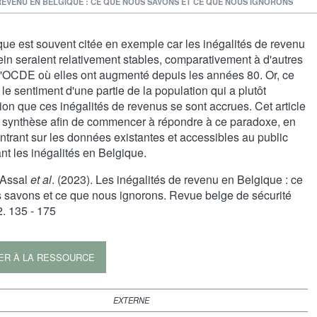
 REVENU EN BELGIQUE : CE QUE NOUS SAVONS ET CE QUE NOUS IGNORONS
que est souvent citée en exemple car les inégalités de revenu
in seraient relativement stables, comparativement à d'autres
l'OCDE où elles ont augmenté depuis les années 80. Or, ce
 le sentiment d'une partie de la population qui a plutôt
ion que ces inégalités de revenus se sont accrues. Cet article
e synthèse afin de commencer à répondre à ce paradoxe, en
trant sur les données existantes et accessibles au public
t les inégalités en Belgique.
 Assal
et al
. (2023). Les inégalités de revenu en Belgique : ce
 savons et ce que nous ignorons. Revue belge de sécurité
2. 135 - 175
ER À LA RESSOURCE
EXTERNE