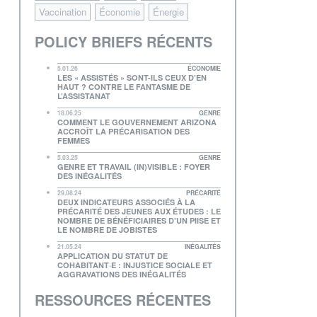
Vaccination
Économie
Énergie
POLICY BRIEFS RÉCENTS
5.01.26
ÉCONOMIE
LES « ASSISTÉS » SONT-ILS CEUX D’EN
HAUT ? CONTRE LE FANTASME DE
L’ASSISTANAT
18.06.25
GENRE
COMMENT LE GOUVERNEMENT ARIZONA
ACCROÎT LA PRÉCARISATION DES
FEMMES
5.03.25
GENRE
GENRE ET TRAVAIL (IN)VISIBLE : FOYER
DES INÉGALITÉS
29.08.24
PRÉCARITÉ
DEUX INDICATEURS ASSOCIÉS À LA
PRÉCARITÉ DES JEUNES AUX ÉTUDES : LE
NOMBRE DE BÉNÉFICIAIRES D’UN PIISE ET
LE NOMBRE DE JOBISTES
21.05.24
INÉGALITÉS
APPLICATION DU STATUT DE
COHABITANT·E : INJUSTICE SOCIALE ET
AGGRAVATIONS DES INÉGALITÉS
RESSOURCES RÉCENTES