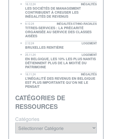
16.12.24
INÉGALITÉS
LES SOCIÉTÉS DE MANAGEMENT
CONTRIBUENT À CREUSER LES
INÉGALITÉS DE REVENUS
9.12.24
INÉGALITÉS ETHNO-RACIALES
TITRES-SERVICES : LA PRÉCARITÉ
ORGANISÉE AU SERVICE DES CLASSES
AISÉES
2.12.24
LOGEMENT
BRUXELLES RENTIÈRE
25.11.24
LOGEMENT
EN BELGIQUE, LES 10% LES PLUS NANTIS
DÉTIENNENT PLUS DE LA MOITIÉ DU
PATRIMOINE
18.11.24
INÉGALITÉS
L’INÉGALITÉ DES REVENUS EN BELGIQUE
EST PLUS IMPORTANTE QU’ON NE LE
PENSAIT
CATÉGORIES DE
RESSOURCES
Catégories