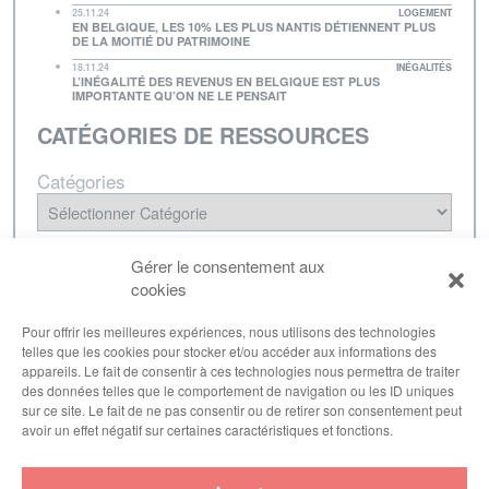
25.11.24
LOGEMENT
EN BELGIQUE, LES 10% LES PLUS NANTIS DÉTIENNENT PLUS
DE LA MOITIÉ DU PATRIMOINE
18.11.24
INÉGALITÉS
L’INÉGALITÉ DES REVENUS EN BELGIQUE EST PLUS
IMPORTANTE QU’ON NE LE PENSAIT
CATÉGORIES DE RESSOURCES
Catégories
NEWSLETTER
Gérer le consentement aux
cookies
Inscrivez-vous à notre lettre d'informations pour
être tenu·e au courant de nos dernières
Pour offrir les meilleures expériences, nous utilisons des technologies
telles que les cookies pour stocker et/ou accéder aux informations des
publications.
appareils. Le fait de consentir à ces technologies nous permettra de traiter
des données telles que le comportement de navigation ou les ID uniques
sur ce site. Le fait de ne pas consentir ou de retirer son consentement peut
avoir un effet négatif sur certaines caractéristiques et fonctions.
S'inscrire