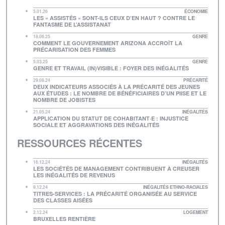
5.01.26
ÉCONOMIE
LES « ASSISTÉS » SONT-ILS CEUX D’EN HAUT ? CONTRE LE
FANTASME DE L’ASSISTANAT
18.06.25
GENRE
COMMENT LE GOUVERNEMENT ARIZONA ACCROÎT LA
PRÉCARISATION DES FEMMES
5.03.25
GENRE
GENRE ET TRAVAIL (IN)VISIBLE : FOYER DES INÉGALITÉS
29.08.24
PRÉCARITÉ
DEUX INDICATEURS ASSOCIÉS À LA PRÉCARITÉ DES JEUNES
AUX ÉTUDES : LE NOMBRE DE BÉNÉFICIAIRES D’UN PIISE ET LE
NOMBRE DE JOBISTES
21.05.24
INÉGALITÉS
APPLICATION DU STATUT DE COHABITANT·E : INJUSTICE
SOCIALE ET AGGRAVATIONS DES INÉGALITÉS
RESSOURCES RÉCENTES
16.12.24
INÉGALITÉS
LES SOCIÉTÉS DE MANAGEMENT CONTRIBUENT À CREUSER
LES INÉGALITÉS DE REVENUS
9.12.24
INÉGALITÉS ETHNO-RACIALES
TITRES-SERVICES : LA PRÉCARITÉ ORGANISÉE AU SERVICE
DES CLASSES AISÉES
2.12.24
LOGEMENT
BRUXELLES RENTIÈRE