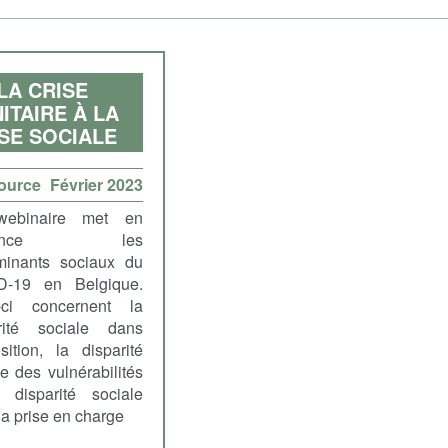
LA CRISE
ITAIRE À LA
SE SOCIALE
ource
Février 2023
ebinaire met en
idence les
minants sociaux du
D-19 en Belgique.
-ci concernent la
rité sociale dans
osition, la disparité
le des vulnérabilités
 disparité sociale
la prise en charge