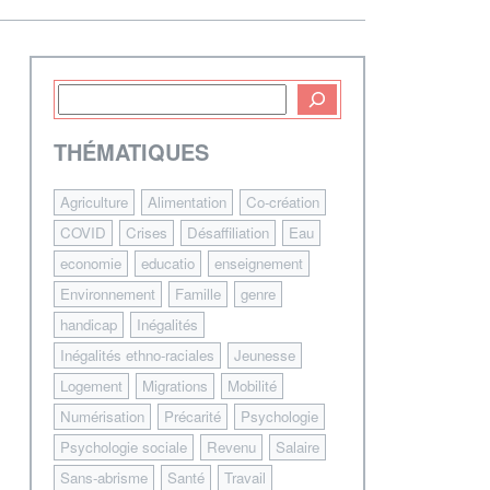
THÉMATIQUES
Agriculture
Alimentation
Co-création
COVID
Crises
Désaffiliation
Eau
economie
educatio
enseignement
Environnement
Famille
genre
handicap
Inégalités
Inégalités ethno-raciales
Jeunesse
Logement
Migrations
Mobilité
Numérisation
Précarité
Psychologie
Psychologie sociale
Revenu
Salaire
Sans-abrisme
Santé
Travail