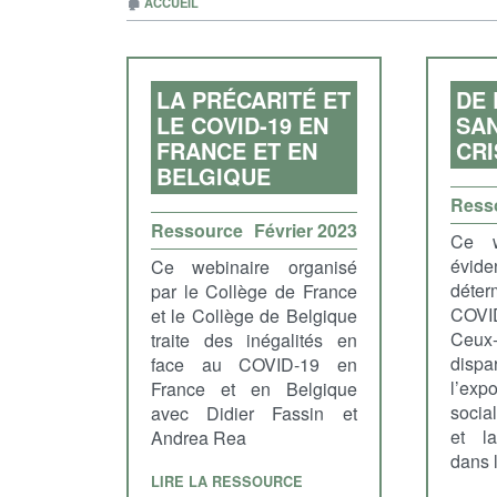
🏚
ACCUEIL
LA PRÉCARITÉ ET
DE 
LE COVID-19 EN
SAN
FRANCE ET EN
CRI
BELGIQUE
Ress
Ressource
Février 2023
Ce w
év
Ce webinaire organisé
déter
par le Collège de France
COVI
et le Collège de Belgique
Ceux
traite des inégalités en
dispa
face au COVID-19 en
l’exp
France et en Belgique
socia
avec Didier Fassin et
et la
Andrea Rea
dans 
LIRE LA RESSOURCE