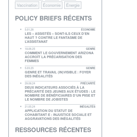
Vaccination
Économie
Énergie
POLICY BRIEFS RÉCENTS
5.01.26
ÉCONOMIE
LES « ASSISTÉS » SONT-ILS CEUX D’EN
HAUT ? CONTRE LE FANTASME DE
L’ASSISTANAT
18.06.25
GENRE
COMMENT LE GOUVERNEMENT ARIZONA
ACCROÎT LA PRÉCARISATION DES
FEMMES
5.03.25
GENRE
GENRE ET TRAVAIL (IN)VISIBLE : FOYER
DES INÉGALITÉS
29.08.24
PRÉCARITÉ
DEUX INDICATEURS ASSOCIÉS À LA
PRÉCARITÉ DES JEUNES AUX ÉTUDES : LE
NOMBRE DE BÉNÉFICIAIRES D’UN PIISE ET
LE NOMBRE DE JOBISTES
21.05.24
INÉGALITÉS
APPLICATION DU STATUT DE
COHABITANT·E : INJUSTICE SOCIALE ET
AGGRAVATIONS DES INÉGALITÉS
RESSOURCES RÉCENTES