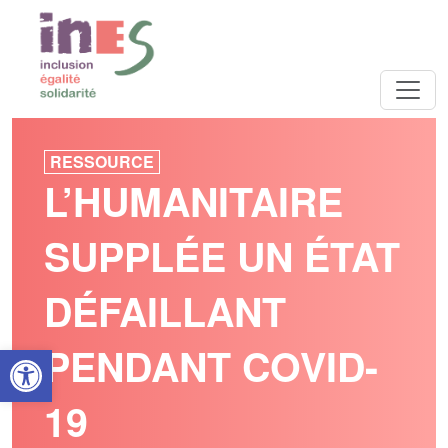
RESSOURCE
L’HUMANITAIRE
SUPPLÉE UN ÉTAT
DÉFAILLANT
Open toolbar
PENDANT COVID-
19