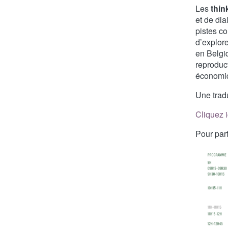
Les
thin
et de dia
pistes c
d’explor
en Belgiq
reproduct
économiq
Une trad
Cliquez i
Pour part