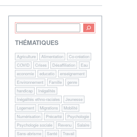
THÉMATIQUES
Agriculture
Alimentation
Co-création
COVID
Crises
Désaffiliation
Eau
economie
educatio
enseignement
Environnement
Famille
genre
handicap
Inégalités
Inégalités ethno-raciales
Jeunesse
Logement
Migrations
Mobilité
Numérisation
Précarité
Psychologie
Psychologie sociale
Revenu
Salaire
Sans-abrisme
Santé
Travail