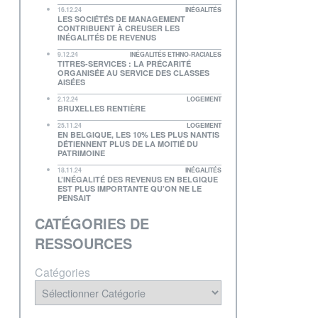
16.12.24
INÉGALITÉS
LES SOCIÉTÉS DE MANAGEMENT
CONTRIBUENT À CREUSER LES
INÉGALITÉS DE REVENUS
9.12.24
INÉGALITÉS ETHNO-RACIALES
TITRES-SERVICES : LA PRÉCARITÉ
ORGANISÉE AU SERVICE DES CLASSES
AISÉES
2.12.24
LOGEMENT
BRUXELLES RENTIÈRE
25.11.24
LOGEMENT
EN BELGIQUE, LES 10% LES PLUS NANTIS
DÉTIENNENT PLUS DE LA MOITIÉ DU
PATRIMOINE
18.11.24
INÉGALITÉS
L’INÉGALITÉ DES REVENUS EN BELGIQUE
EST PLUS IMPORTANTE QU’ON NE LE
PENSAIT
CATÉGORIES DE
RESSOURCES
Catégories