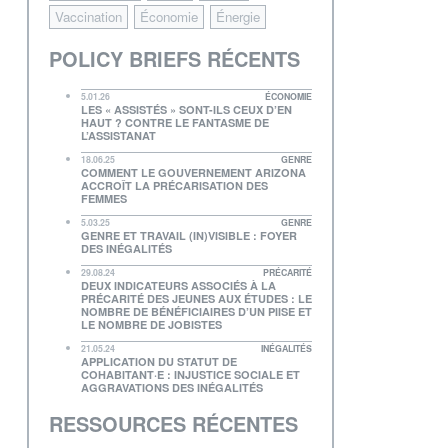
Vaccination
Économie
Énergie
POLICY BRIEFS RÉCENTS
5.01.26
ÉCONOMIE
LES « ASSISTÉS » SONT-ILS CEUX D’EN
HAUT ? CONTRE LE FANTASME DE
L’ASSISTANAT
18.06.25
GENRE
COMMENT LE GOUVERNEMENT ARIZONA
ACCROÎT LA PRÉCARISATION DES
FEMMES
5.03.25
GENRE
GENRE ET TRAVAIL (IN)VISIBLE : FOYER
DES INÉGALITÉS
29.08.24
PRÉCARITÉ
DEUX INDICATEURS ASSOCIÉS À LA
PRÉCARITÉ DES JEUNES AUX ÉTUDES : LE
NOMBRE DE BÉNÉFICIAIRES D’UN PIISE ET
LE NOMBRE DE JOBISTES
21.05.24
INÉGALITÉS
APPLICATION DU STATUT DE
COHABITANT·E : INJUSTICE SOCIALE ET
AGGRAVATIONS DES INÉGALITÉS
RESSOURCES RÉCENTES