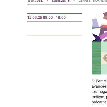
🏚
ACCUEIL
ÉVÉNEMENTS
GENRE ET TRAVAIL (I
12.03.25 09:00 - 16:00
Si l’ent
avancées 
les inéga
métiers, 
précarité,