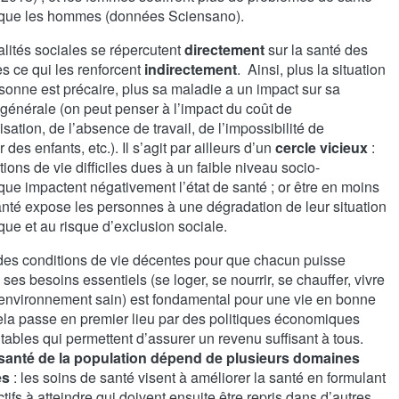
que les hommes (données Sciensano).
lités sociales se répercutent
directement
sur la santé des
s ce qui les renforcent
indirectement
. Ainsi, plus la situation
sonne est précaire, plus sa maladie a un impact sur sa
 générale (on peut penser à l’impact du coût de
lisation, de l’absence de travail, de l’impossibilité de
 des enfants, etc.). Il s’agit par ailleurs d’un
cercle vicieux
:
tions de vie difficiles dues à un faible niveau socio-
ue impactent négativement l’état de santé ; or être en moins
nté expose les personnes à une dégradation de leur situation
ue et au risque d’exclusion sociale.
des conditions de vie décentes pour que chacun puisse
e ses besoins essentiels (se loger, se nourrir, se chauffer, vivre
environnement sain) est fondamental pour une vie en bonne
ela passe en premier lieu par des politiques économiques
tables qui permettent d’assurer un revenu suffisant à tous.
santé de la population dépend de plusieurs domaines
es
: les soins de santé visent à améliorer la santé en formulant
tifs à atteindre qui doivent ensuite être repris dans d’autres