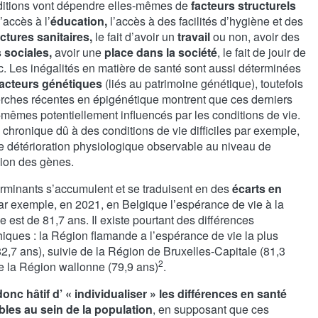
itions vont dépendre elles-mêmes de
facteurs structurels
’accès à l’
éducation,
l’accès à des facilités d’hygiène et des
uctures sanitaires,
le fait d’avoir un
travail
ou non, avoir des
s sociales,
avoir une
place dans la société
, le fait de jouir de
c. Les inégalités en matière de santé sont aussi déterminées
acteurs génétiques
(liés au patrimoine génétique), toutefois
erches récentes en épigénétique montrent que ces derniers
-mêmes potentiellement influencés par les conditions de vie.
 chronique dû à des conditions de vie difficiles par exemple,
ne détérioration physiologique observable au niveau de
sion des gènes.
rminants s’accumulent et se traduisent en des
écarts en
ar exemple, en 2021, en Belgique l’espérance de vie à la
 est de 81,7 ans. Il existe pourtant des différences
iques : la Région flamande a l’espérance de vie la plus
2,7 ans), suivie de la Région de Bruxelles-Capitale (81,3
2
de la Région wallonne (79,9 ans)
.
 donc hâtif d’ « individualiser » les différences en santé
les au sein de la population
, en supposant que ces