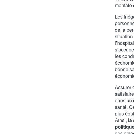
mentale 
Les inéga
personne
de la per
situation
l’hospita
s’occuper
les condi
économiq
bonne sa
économiq
Assurer 
satisfair
dans un 
santé. C
plus équi
Ainsi, l
a 
politiqu
des objec