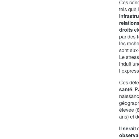
Ces cond
tels que l
infrastr
relation
droits
et
par des
f
les rech
sont eux
Le stress
induit u
l’expres
Ces déte
santé
. P
naissance
géograph
élevée (8
ans) et 
Il serait
observab