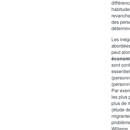
différen
habitude
revanch
des perso
détermin
Les inéga
abordée
peut alor
économ
sont conf
essentiel
(personn
(personne
Par exem
les plus
plus de r
(étude d
migrantes
problème
Willems,