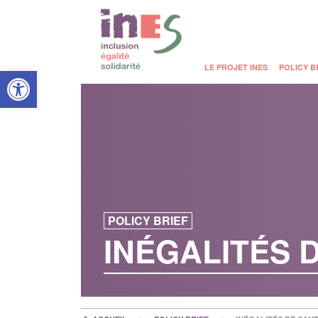
Open toolbar
LE PROJET INES
POLICY B
POLICY BRIEF
INÉGALITÉS 