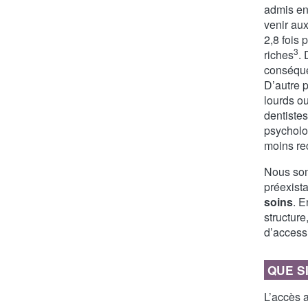
admis en
venir aux
2,8 fois 
3
riches
. 
conséque
D’autre p
lourds o
dentistes
psycholo
moins re
Nous som
préexist
soins
. E
structur
d’accessi
QUE S
L’accès a