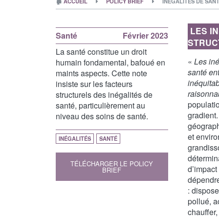
🏚
ACCUEIL
POLICY BRIEF
INÉGALITÉS DE SAN
LES I
Santé
Février 2023
STRUC
La santé constitue un droit
«
Les iné
humain fondamental, bafoué en
santé ent
maints aspects. Cette note
inéquitab
insiste sur les facteurs
raisonna
structurels des inégalités de
populati
santé, particulièrement au
gradient
niveau des soins de santé.
géograph
et envir
INÉGALITÉS
SANTÉ
grandisso
détermina
TÉLÉCHARGER LE POLICY
d’impact
BRIEF
dépendre
: dispos
pollué, a
chauffer,