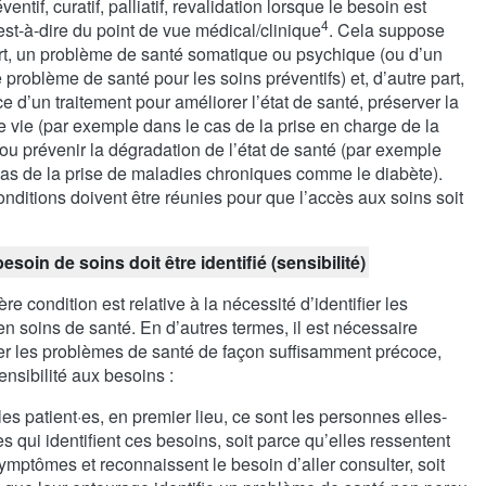
ventif, curatif, palliatif, revalidation lorsque le besoin est
4
est-à-dire du point de vue médical/clinique
. Cela suppose
rt, un problème de santé somatique ou psychique (ou d’un
 problème de santé pour les soins préventifs) et, d’autre part,
ce d’un traitement pour améliorer l’état de santé, préserver la
e vie (par exemple dans le cas de la prise en charge de la
ou prévenir la dégradation de l’état de santé (par exemple
cas de la prise de maladies chroniques comme le diabète).
nditions doivent être réunies pour que l’accès aux soins soit
esoin de soins doit être identifié (sensibilité)
re condition est relative à la nécessité d’identifier les
n soins de santé. En d’autres termes, il est nécessaire
ier les problèmes de santé de façon suffisamment précoce,
sensibilité aux besoins :
les patient·es, en premier lieu, ce sont les personnes elles-
 qui identifient ces besoins, soit parce qu’elles ressentent
ymptômes et reconnaissent le besoin d’aller consulter, soit