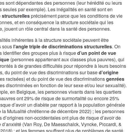
ces sont dépendantes des personnes (leur hérédité ou leurs
s seules par exemple). Les inégalités en santé sont en
e
structurelles
précisément parce que les conditions de vie
nnes, et en conséquence la structure sociétale qui les
e, jouent un rôle central dans la santé des personnes.
lités inhérentes à la structure sociétale peuvent être
s sous
l’angle triple de discriminations structurelles
. On
s identifier des groupes plus à risque
d’un point de vue
ique
(personnes appartenant aux classes plus pauvres), qui
rontés à de grandes difficultés pour répondre à leurs besoins
s, du point de vue des discriminations sur base
d’origine
es racisées) et du point de vue des discriminations
genrées
s discriminées en fonction de leur sexe et/ou leur sexualité).
ple, en Belgique, les personnes vivants dans les quartiers
 pauvres ont 29% de risque de surmortalité ou encore 25%
isque d’avoir un diabète par rapport à la population générale
e la Mutualité chrétienne de décembre 2022) ; les personnes
 d’origines non-occidentales ont plus de risque d’avoir de
 d’anxiété (Van Roy, De Maesschalck, Vyncke, Piccardi, &
 2018) ; et les femmes souffrent plus de problèmes de santé