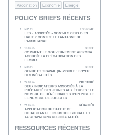
Vaccination
Économie
Énergie
POLICY BRIEFS RÉCENTS
5.01.26
ÉCONOMIE
LES « ASSISTÉS » SONT-ILS CEUX D’EN
HAUT ? CONTRE LE FANTASME DE
L’ASSISTANAT
18.06.25
GENRE
COMMENT LE GOUVERNEMENT ARIZONA
ACCROÎT LA PRÉCARISATION DES
FEMMES
5.03.25
GENRE
GENRE ET TRAVAIL (IN)VISIBLE : FOYER
DES INÉGALITÉS
29.08.24
PRÉCARITÉ
DEUX INDICATEURS ASSOCIÉS À LA
PRÉCARITÉ DES JEUNES AUX ÉTUDES : LE
NOMBRE DE BÉNÉFICIAIRES D’UN PIISE ET
LE NOMBRE DE JOBISTES
21.05.24
INÉGALITÉS
APPLICATION DU STATUT DE
COHABITANT·E : INJUSTICE SOCIALE ET
AGGRAVATIONS DES INÉGALITÉS
RESSOURCES RÉCENTES