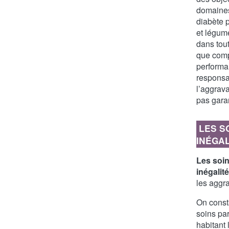
domaines
diabète p
et légum
dans tout
que comp
performan
responsab
l’aggrava
pas gara
LES S
INÉGAL
Les soin
inégalit
les aggr
On consta
soins pa
habitant