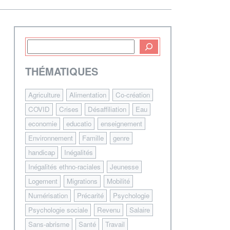
THÉMATIQUES
Agriculture
Alimentation
Co-création
COVID
Crises
Désaffiliation
Eau
economie
educatio
enseignement
Environnement
Famille
genre
handicap
Inégalités
Inégalités ethno-raciales
Jeunesse
Logement
Migrations
Mobilité
Numérisation
Précarité
Psychologie
Psychologie sociale
Revenu
Salaire
Sans-abrisme
Santé
Travail