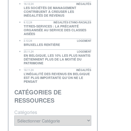
16.12.24
INÉGALITÉS
LES SOCIÉTÉS DE MANAGEMENT
CONTRIBUENT À CREUSER LES
INÉGALITÉS DE REVENUS
9.12.24
INÉGALITÉS ETHNO-RACIALES
TITRES-SERVICES : LA PRÉCARITÉ
ORGANISÉE AU SERVICE DES CLASSES
AISÉES
2.12.24
LOGEMENT
BRUXELLES RENTIÈRE
25.11.24
LOGEMENT
EN BELGIQUE, LES 10% LES PLUS NANTIS
DÉTIENNENT PLUS DE LA MOITIÉ DU
PATRIMOINE
18.11.24
INÉGALITÉS
L’INÉGALITÉ DES REVENUS EN BELGIQUE
EST PLUS IMPORTANTE QU’ON NE LE
PENSAIT
CATÉGORIES DE
RESSOURCES
Catégories