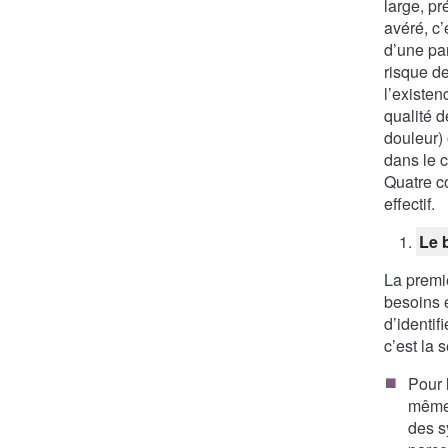
large, pré
avéré, c’
d’une pa
risque de
l’existen
qualité d
douleur) 
dans le 
Quatre co
effectif.
Le b
La premiè
besoins e
d’identif
c’est la 
Pour 
mêmes
des s