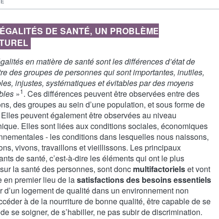
TÉ
NÉGALITÉS DE SANTÉ, UN PROBLÈME
TUREL
galités en matière de santé sont les différences d’état de
re des groupes de personnes qui sont importantes, inutiles,
les, injustes, systématiques et évitables par des moyens
1
bles
»
. Ces différences peuvent être observées entre des
ons, des groupes au sein d’une population, et sous forme de
. Elles peuvent également être observées au niveau
ique. Elles sont liées aux conditions sociales, économiques
onnementales - les conditions dans lesquelles nous naissons,
ns, vivons, travaillons et vieillissons. Les principaux
nts de santé, c’est-à-dire les éléments qui ont le plus
 sur la santé des personnes, sont donc
multifactoriels
et vont
 en premier lieu de la
satisfactions des besoins essentiels
er d’un logement de qualité dans un environnement non
ccéder à de la nourriture de bonne qualité, être capable de se
 de se soigner, de s’habiller, ne pas subir de discrimination.