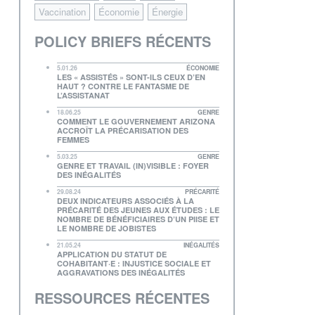
Vaccination
Économie
Énergie
POLICY BRIEFS RÉCENTS
5.01.26
ÉCONOMIE
LES « ASSISTÉS » SONT-ILS CEUX D’EN
HAUT ? CONTRE LE FANTASME DE
L’ASSISTANAT
18.06.25
GENRE
COMMENT LE GOUVERNEMENT ARIZONA
ACCROÎT LA PRÉCARISATION DES
FEMMES
5.03.25
GENRE
GENRE ET TRAVAIL (IN)VISIBLE : FOYER
DES INÉGALITÉS
29.08.24
PRÉCARITÉ
DEUX INDICATEURS ASSOCIÉS À LA
PRÉCARITÉ DES JEUNES AUX ÉTUDES : LE
NOMBRE DE BÉNÉFICIAIRES D’UN PIISE ET
LE NOMBRE DE JOBISTES
21.05.24
INÉGALITÉS
APPLICATION DU STATUT DE
COHABITANT·E : INJUSTICE SOCIALE ET
AGGRAVATIONS DES INÉGALITÉS
RESSOURCES RÉCENTES