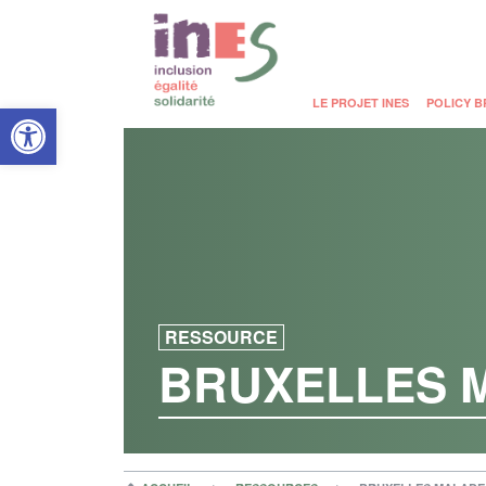
Open toolbar
LE PROJET INES
POLICY B
RESSOURCE
BRUXELLES 