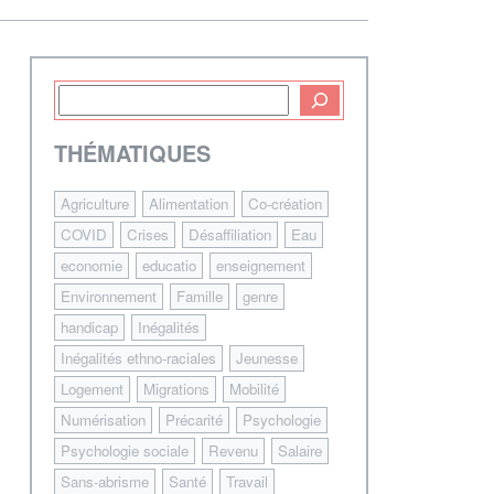
THÉMATIQUES
Agriculture
Alimentation
Co-création
COVID
Crises
Désaffiliation
Eau
economie
educatio
enseignement
Environnement
Famille
genre
handicap
Inégalités
Inégalités ethno-raciales
Jeunesse
Logement
Migrations
Mobilité
Numérisation
Précarité
Psychologie
Psychologie sociale
Revenu
Salaire
Sans-abrisme
Santé
Travail