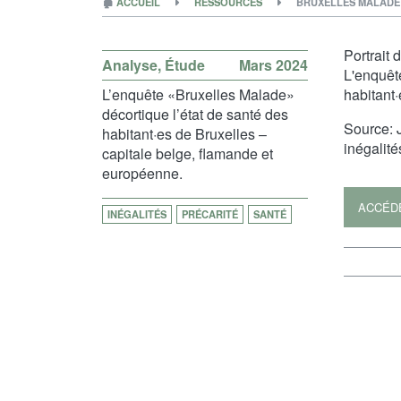
🏚
ACCUEIL
RESSOURCES
BRUXELLES MALADE
Portrait 
Analyse
,
Étude
Mars 2024
L'enquêt
L’enquête «Bruxelles Malade»
habitant
décortique l’état de santé des
Source: J
habitant·es de Bruxelles –
inégalité
capitale belge, flamande et
européenne.
ACCÉD
INÉGALITÉS
PRÉCARITÉ
SANTÉ