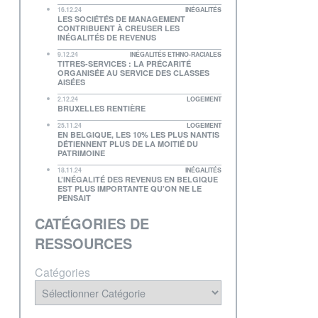
16.12.24
INÉGALITÉS
LES SOCIÉTÉS DE MANAGEMENT
CONTRIBUENT À CREUSER LES
INÉGALITÉS DE REVENUS
9.12.24
INÉGALITÉS ETHNO-RACIALES
TITRES-SERVICES : LA PRÉCARITÉ
ORGANISÉE AU SERVICE DES CLASSES
AISÉES
2.12.24
LOGEMENT
BRUXELLES RENTIÈRE
25.11.24
LOGEMENT
EN BELGIQUE, LES 10% LES PLUS NANTIS
DÉTIENNENT PLUS DE LA MOITIÉ DU
PATRIMOINE
18.11.24
INÉGALITÉS
L’INÉGALITÉ DES REVENUS EN BELGIQUE
EST PLUS IMPORTANTE QU’ON NE LE
PENSAIT
CATÉGORIES DE
RESSOURCES
Catégories