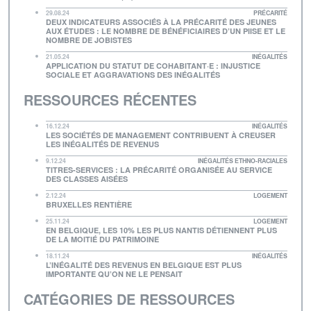
29.08.24
PRÉCARITÉ
DEUX INDICATEURS ASSOCIÉS À LA PRÉCARITÉ DES JEUNES
AUX ÉTUDES : LE NOMBRE DE BÉNÉFICIAIRES D’UN PIISE ET LE
NOMBRE DE JOBISTES
21.05.24
INÉGALITÉS
APPLICATION DU STATUT DE COHABITANT·E : INJUSTICE
SOCIALE ET AGGRAVATIONS DES INÉGALITÉS
RESSOURCES RÉCENTES
16.12.24
INÉGALITÉS
LES SOCIÉTÉS DE MANAGEMENT CONTRIBUENT À CREUSER
LES INÉGALITÉS DE REVENUS
9.12.24
INÉGALITÉS ETHNO-RACIALES
TITRES-SERVICES : LA PRÉCARITÉ ORGANISÉE AU SERVICE
DES CLASSES AISÉES
2.12.24
LOGEMENT
BRUXELLES RENTIÈRE
25.11.24
LOGEMENT
EN BELGIQUE, LES 10% LES PLUS NANTIS DÉTIENNENT PLUS
DE LA MOITIÉ DU PATRIMOINE
18.11.24
INÉGALITÉS
L’INÉGALITÉ DES REVENUS EN BELGIQUE EST PLUS
IMPORTANTE QU’ON NE LE PENSAIT
CATÉGORIES DE RESSOURCES