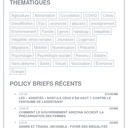
THÉMATIQUES
Agriculture
Alimentation
Co-création
COVID
Crises
Désaffiliation
Eau
economie
educatio
enseignement
Environnement
Famille
genre
handicap
Inégalités
Inégalités ethno-raciales
Jeunesse
Logement
Migrations
Mobilité
Numérisation
Précarité
Psychologie
Psychologie sociale
Revenu
Salaire
Sans-abrisme
Santé
Travail
Vaccination
Économie
Énergie
POLICY BRIEFS RÉCENTS
5.01.26
ÉCONOMIE
LES « ASSISTÉS » SONT-ILS CEUX D’EN HAUT ? CONTRE LE
FANTASME DE L’ASSISTANAT
18.06.25
GENRE
COMMENT LE GOUVERNEMENT ARIZONA ACCROÎT LA
PRÉCARISATION DES FEMMES
5.03.25
GENRE
GENRE ET TRAVAIL (IN)VISIBLE : FOYER DES INÉGALITÉS