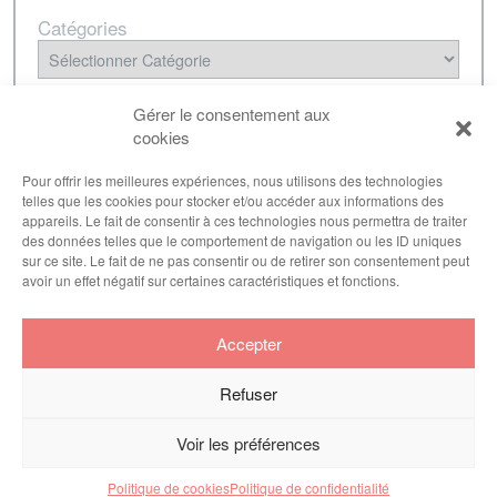
Catégories
NEWSLETTER
Gérer le consentement aux
cookies
Inscrivez-vous à notre lettre d'informations pour
être tenu·e au courant de nos dernières
Pour offrir les meilleures expériences, nous utilisons des technologies
telles que les cookies pour stocker et/ou accéder aux informations des
publications.
appareils. Le fait de consentir à ces technologies nous permettra de traiter
des données telles que le comportement de navigation ou les ID uniques
sur ce site. Le fait de ne pas consentir ou de retirer son consentement peut
avoir un effet négatif sur certaines caractéristiques et fonctions.
S'inscrire
Accepter
Refuser
Voir les préférences
CONTACT
POLITIQUE DE
POLITIQUE DE
© INES -
Politique de cookies
Politique de confidentialité
2026
CONFIDENTIALITÉ
COOKIES (UE)