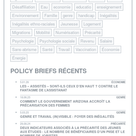
Désaffiliation
Eau
economie
educatio
enseignement
Environnement
Famille
genre
handicap
Inégalités
Inégalités ethno-raciales
Jeunesse
Logement
Migrations
Mobilité
Numérisation
Précarité
Psychologie
Psychologie sociale
Revenu
Salaire
Sans-abrisme
Santé
Travail
Vaccination
Économie
Énergie
POLICY BRIEFS RÉCENTS
5.01.26
ÉCONOMIE
LES « ASSISTÉS » SONT-ILS CEUX D’EN HAUT ? CONTRE LE
FANTASME DE L’ASSISTANAT
18.06.25
GENRE
COMMENT LE GOUVERNEMENT ARIZONA ACCROÎT LA
PRÉCARISATION DES FEMMES
5.03.25
GENRE
GENRE ET TRAVAIL (IN)VISIBLE : FOYER DES INÉGALITÉS
29.08.24
PRÉCARITÉ
DEUX INDICATEURS ASSOCIÉS À LA PRÉCARITÉ DES JEUNES
AUX ÉTUDES : LE NOMBRE DE BÉNÉFICIAIRES D’UN PIISE ET LE
NOMBRE DE JOBISTES