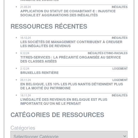
21.05.24
INÉGALITÉS
APPLICATION DU STATUT DE COHABITANT·E : INJUSTICE
SOCIALE ET AGGRAVATIONS DES INÉGALITÉS
RESSOURCES RÉCENTES
16.12.24
INÉGALITÉS
LES SOCIÉTÉS DE MANAGEMENT CONTRIBUENT À CREUSER
LES INÉGALITÉS DE REVENUS
9.12.24
INÉGALITÉS ETHNO-RACIALES
TITRES-SERVICES : LA PRÉCARITÉ ORGANISÉE AU SERVICE
DES CLASSES AISÉES
2.12.24
LOGEMENT
BRUXELLES RENTIÈRE
25.11.24
LOGEMENT
EN BELGIQUE, LES 10% LES PLUS NANTIS DÉTIENNENT PLUS
DE LA MOITIÉ DU PATRIMOINE
18.11.24
INÉGALITÉS
L’INÉGALITÉ DES REVENUS EN BELGIQUE EST PLUS
IMPORTANTE QU’ON NE LE PENSAIT
CATÉGORIES DE RESSOURCES
Catégories