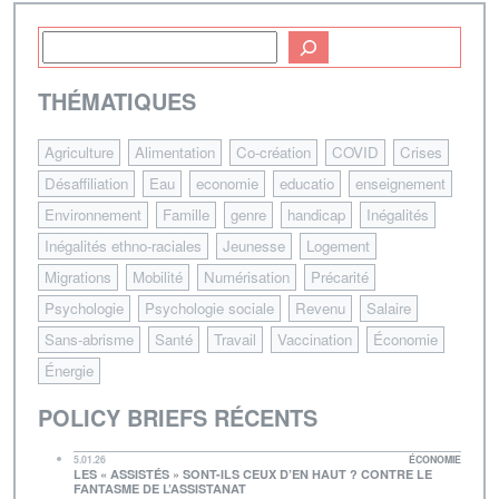
THÉMATIQUES
Agriculture
Alimentation
Co-création
COVID
Crises
Désaffiliation
Eau
economie
educatio
enseignement
Environnement
Famille
genre
handicap
Inégalités
Inégalités ethno-raciales
Jeunesse
Logement
Migrations
Mobilité
Numérisation
Précarité
Psychologie
Psychologie sociale
Revenu
Salaire
Sans-abrisme
Santé
Travail
Vaccination
Économie
Énergie
POLICY BRIEFS RÉCENTS
5.01.26
ÉCONOMIE
LES « ASSISTÉS » SONT-ILS CEUX D’EN HAUT ? CONTRE LE
FANTASME DE L’ASSISTANAT