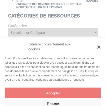
18.11.24
INÉGALITÉS
L’INÉGALITÉ DES REVENUS EN BELGIQUE EST PLUS
IMPORTANTE QU’ON NE LE PENSAIT
CATÉGORIES DE RESSOURCES
Catégories
NEWSLETTER
Gérer le consentement aux
cookies
Inscrivez-vous à notre lettre d'informations pour
être tenu·e au courant de nos dernières
Pour offrir les meilleures expériences, nous utilisons des technologies
telles que les cookies pour stocker et/ou accéder aux informations des
publications.
appareils. Le fait de consentir à ces technologies nous permettra de traiter
des données telles que le comportement de navigation ou les ID uniques
sur ce site. Le fait de ne pas consentir ou de retirer son consentement peut
avoir un effet négatif sur certaines caractéristiques et fonctions.
S'inscrire
Accepter
Refuser