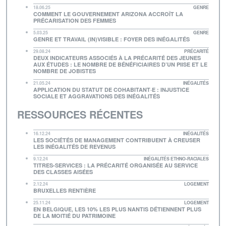
18.06.25
GENRE
COMMENT LE GOUVERNEMENT ARIZONA ACCROÎT LA
PRÉCARISATION DES FEMMES
5.03.25
GENRE
GENRE ET TRAVAIL (IN)VISIBLE : FOYER DES INÉGALITÉS
29.08.24
PRÉCARITÉ
DEUX INDICATEURS ASSOCIÉS À LA PRÉCARITÉ DES JEUNES
AUX ÉTUDES : LE NOMBRE DE BÉNÉFICIAIRES D’UN PIISE ET LE
NOMBRE DE JOBISTES
21.05.24
INÉGALITÉS
APPLICATION DU STATUT DE COHABITANT·E : INJUSTICE
SOCIALE ET AGGRAVATIONS DES INÉGALITÉS
RESSOURCES RÉCENTES
16.12.24
INÉGALITÉS
LES SOCIÉTÉS DE MANAGEMENT CONTRIBUENT À CREUSER
LES INÉGALITÉS DE REVENUS
9.12.24
INÉGALITÉS ETHNO-RACIALES
TITRES-SERVICES : LA PRÉCARITÉ ORGANISÉE AU SERVICE
DES CLASSES AISÉES
2.12.24
LOGEMENT
BRUXELLES RENTIÈRE
25.11.24
LOGEMENT
EN BELGIQUE, LES 10% LES PLUS NANTIS DÉTIENNENT PLUS
DE LA MOITIÉ DU PATRIMOINE