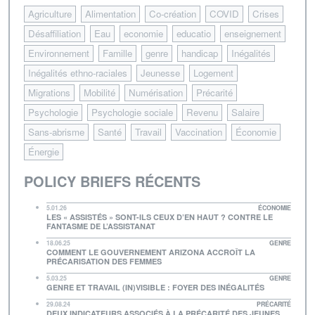
Agriculture
Alimentation
Co-création
COVID
Crises
Désaffiliation
Eau
economie
educatio
enseignement
Environnement
Famille
genre
handicap
Inégalités
Inégalités ethno-raciales
Jeunesse
Logement
Migrations
Mobilité
Numérisation
Précarité
Psychologie
Psychologie sociale
Revenu
Salaire
Sans-abrisme
Santé
Travail
Vaccination
Économie
Énergie
POLICY BRIEFS RÉCENTS
5.01.26
ÉCONOMIE
LES « ASSISTÉS » SONT-ILS CEUX D’EN HAUT ? CONTRE LE
FANTASME DE L’ASSISTANAT
18.06.25
GENRE
COMMENT LE GOUVERNEMENT ARIZONA ACCROÎT LA
PRÉCARISATION DES FEMMES
5.03.25
GENRE
GENRE ET TRAVAIL (IN)VISIBLE : FOYER DES INÉGALITÉS
29.08.24
PRÉCARITÉ
DEUX INDICATEURS ASSOCIÉS À LA PRÉCARITÉ DES JEUNES