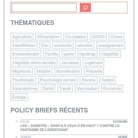
THÉMATIQUES
Agriculture
Alimentation
Co-création
COVID
Crises
Désaffiliation
Eau
economie
educatio
enseignement
Environnement
Famille
genre
handicap
Inégalités
Inégalités ethno-raciales
Jeunesse
Logement
Migrations
Mobilité
Numérisation
Précarité
Psychologie
Psychologie sociale
Revenu
Salaire
Sans-abrisme
Santé
Travail
Vaccination
Économie
Énergie
POLICY BRIEFS RÉCENTS
5.01.26
ÉCONOMIE
LES « ASSISTÉS » SONT-ILS CEUX D’EN HAUT ? CONTRE LE
FANTASME DE L’ASSISTANAT
18.06.25
GENRE