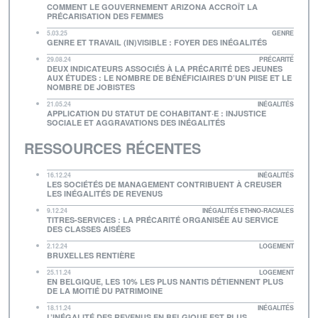
COMMENT LE GOUVERNEMENT ARIZONA ACCROÎT LA
PRÉCARISATION DES FEMMES
5.03.25
GENRE
GENRE ET TRAVAIL (IN)VISIBLE : FOYER DES INÉGALITÉS
29.08.24
PRÉCARITÉ
DEUX INDICATEURS ASSOCIÉS À LA PRÉCARITÉ DES JEUNES
AUX ÉTUDES : LE NOMBRE DE BÉNÉFICIAIRES D’UN PIISE ET LE
NOMBRE DE JOBISTES
21.05.24
INÉGALITÉS
APPLICATION DU STATUT DE COHABITANT·E : INJUSTICE
SOCIALE ET AGGRAVATIONS DES INÉGALITÉS
RESSOURCES RÉCENTES
16.12.24
INÉGALITÉS
LES SOCIÉTÉS DE MANAGEMENT CONTRIBUENT À CREUSER
LES INÉGALITÉS DE REVENUS
9.12.24
INÉGALITÉS ETHNO-RACIALES
TITRES-SERVICES : LA PRÉCARITÉ ORGANISÉE AU SERVICE
DES CLASSES AISÉES
2.12.24
LOGEMENT
BRUXELLES RENTIÈRE
25.11.24
LOGEMENT
EN BELGIQUE, LES 10% LES PLUS NANTIS DÉTIENNENT PLUS
DE LA MOITIÉ DU PATRIMOINE
18.11.24
INÉGALITÉS
L’INÉGALITÉ DES REVENUS EN BELGIQUE EST PLUS