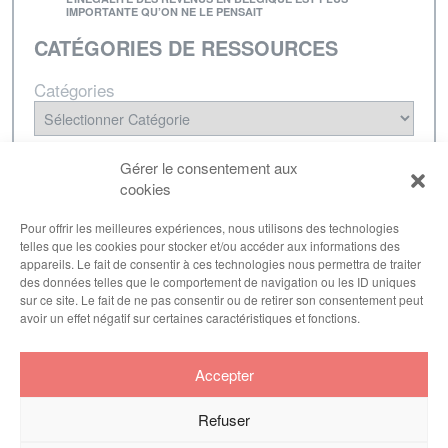
IMPORTANTE QU’ON NE LE PENSAIT
CATÉGORIES DE RESSOURCES
Catégories
NEWSLETTER
Gérer le consentement aux
cookies
Inscrivez-vous à notre lettre d'informations pour
être tenu·e au courant de nos dernières
Pour offrir les meilleures expériences, nous utilisons des technologies
telles que les cookies pour stocker et/ou accéder aux informations des
publications.
appareils. Le fait de consentir à ces technologies nous permettra de traiter
des données telles que le comportement de navigation ou les ID uniques
sur ce site. Le fait de ne pas consentir ou de retirer son consentement peut
avoir un effet négatif sur certaines caractéristiques et fonctions.
S'inscrire
Accepter
Refuser