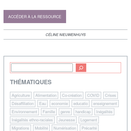
ACCÉDER À LA RESSOURCE
CÉLINE NIEUWENHUYS
THÉMATIQUES
Agriculture
Alimentation
Co-création
COVID
Crises
Désaffiliation
Eau
economie
educatio
enseignement
Environnement
Famille
genre
handicap
Inégalités
Inégalités ethno-raciales
Jeunesse
Logement
Migrations
Mobilité
Numérisation
Précarité