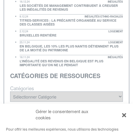
16.12.24
INÉGALITÉS
LES SOCIÉTÉS DE MANAGEMENT CONTRIBUENT À CREUSER
LES INÉGALITÉS DE REVENUS
9.12.24
INÉGALITÉS ETHNO-RACIALES
TITRES-SERVICES : LA PRÉCARITÉ ORGANISÉE AU SERVICE
DES CLASSES AISÉES
2.12.24
LOGEMENT
BRUXELLES RENTIÈRE
25.11.24
LOGEMENT
EN BELGIQUE, LES 10% LES PLUS NANTIS DÉTIENNENT PLUS
DE LA MOITIÉ DU PATRIMOINE
18.11.24
INÉGALITÉS
L’INÉGALITÉ DES REVENUS EN BELGIQUE EST PLUS
IMPORTANTE QU’ON NE LE PENSAIT
CATÉGORIES DE RESSOURCES
Catégories
NEWSLETTER
Gérer le consentement aux
cookies
Inscrivez-vous à notre lettre d'informations pour
être tenu·e au courant de nos dernières
Pour offrir les meilleures expériences, nous utilisons des technologies