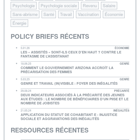
Psychologie
Psychologie sociale
Revenu
Salaire
Sans-abrisme
Santé
Travail
Vaccination
Économie
Énergie
POLICY BRIEFS RÉCENTS
5.01.26
ÉCONOMIE
LES « ASSISTÉS » SONT-ILS CEUX D’EN HAUT ? CONTRE LE
FANTASME DE L’ASSISTANAT
18.06.25
GENRE
COMMENT LE GOUVERNEMENT ARIZONA ACCROÎT LA
PRÉCARISATION DES FEMMES
5.03.25
GENRE
GENRE ET TRAVAIL (IN)VISIBLE : FOYER DES INÉGALITÉS
29.08.24
PRÉCARITÉ
DEUX INDICATEURS ASSOCIÉS À LA PRÉCARITÉ DES JEUNES
AUX ÉTUDES : LE NOMBRE DE BÉNÉFICIAIRES D’UN PIISE ET LE
NOMBRE DE JOBISTES
21.05.24
INÉGALITÉS
APPLICATION DU STATUT DE COHABITANT·E : INJUSTICE
SOCIALE ET AGGRAVATIONS DES INÉGALITÉS
RESSOURCES RÉCENTES